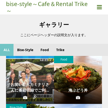
bise-style～Cafe＆Rental Trike
～
ギャラリー
ここにページヘッダーの説明文が入ります。
ALL
Bise-Style
Food
Trike
Food
0
1
お笑い芸人カミナリさ
んに番組収録でご利...
海ぶどう丼
Bise-Style