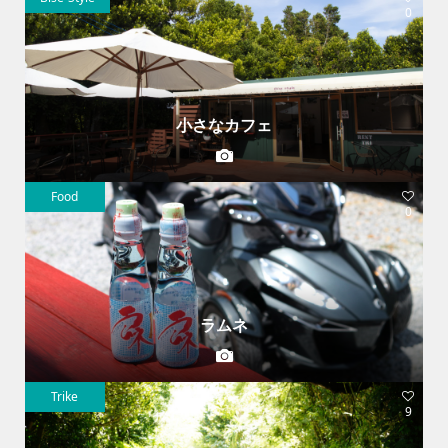
0
小さなカフェ
Food
0
ラムネ
Trike
9