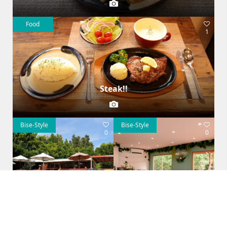
Food
1
Steak!!
Bise-Style
Bise-Style
0
0
フクギ並木に囲まれて
ゆっくりと
Bise-Style