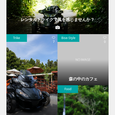
レンタルトライクで風を感じませんか？
Trike
Bise-Style
7
0
森の中のカフェ
Food
1