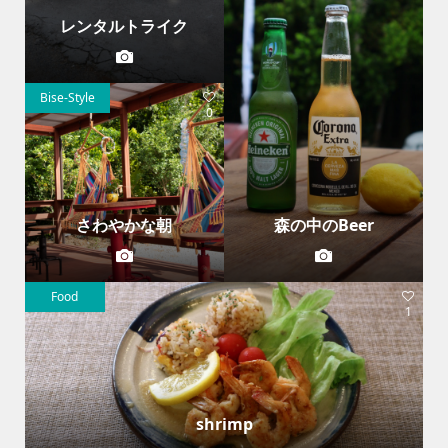
レンタルトライク
Bise-Style
0
さわやかな朝
森の中のBeer
Food
1
shrimp